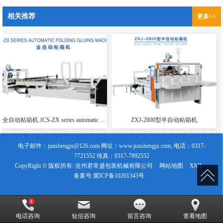
相关推荐
更多>>
全自动粘箱机 JCS-ZX series automatic folding gluing machine
ZXJ-2800型半自动粘箱机
电子邮件：junshengjx@126.com 网址：www.junshengjx.com, 电话：0317-
7721552 传真：0317-7892552
CopyRight © 版权所有:
沧州君常盛包装机械有限公司
网站地图
XML
备案号:
冀ICP备10201343号
电话咨询
短信咨询
留言咨询
查看地图