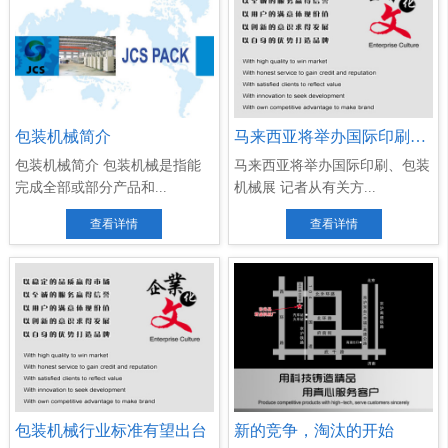
包装机械简介
马来西亚将举办国际印刷、包装机械展
包装机械简介 包装机械是指能
马来西亚将举办国际印刷、包装
完成全部或部分产品和...
机械展 记者从有关方...
查看详情
查看详情
包装机械行业标准有望出台
新的竞争，淘汰的开始