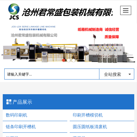
很遗憾，因您的浏览器版本过低导致无法获得最佳浏览体验，推荐下载安装谷歌浏览器！
全站搜索
产品展示
数码印刷机
印刷开槽模切机
链条印刷开槽机
圆压圆纸板清废机