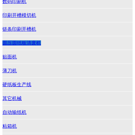
数码印刷机
印刷开槽模切机
链条印刷开槽机
圆压圆纸板清废机
贴面机
薄刀机
硬纸板生产线
其它机械
自动输纸机
粘箱机