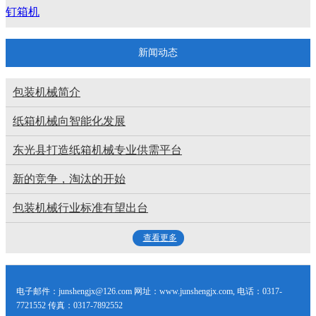
钉箱机
新闻动态
包装机械简介
纸箱机械向智能化发展
东光县打造纸箱机械专业供需平台
新的竞争，淘汰的开始
包装机械行业标准有望出台
查看更多
电子邮件：junshengjx@126.com 网址：www.junshengjx.com, 电话：0317-
7721552 传真：0317-7892552