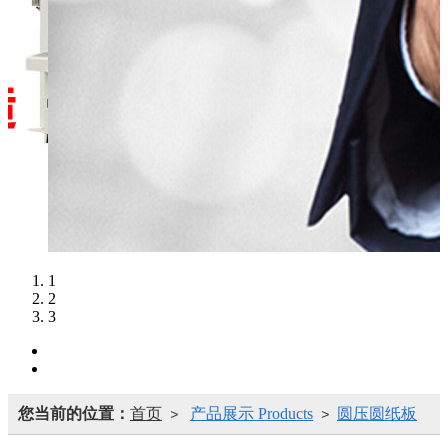
1
2
3
您当前的位置：
首页
产品展示 Products
圆压圆纸板
>
>