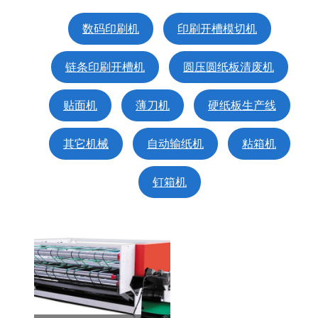
清废机
数码印刷机
印刷开槽模切机
链条印刷开槽机
圆压圆纸板清废机
贴面机
薄刀机
硬纸板生产线
其它机械
自动输纸机
粘箱机
钉箱机